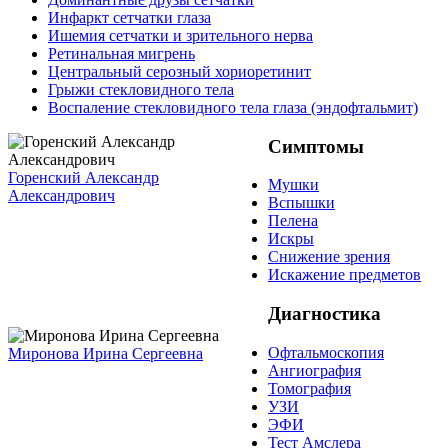
Инфаркт сетчатки глаза
Ишемия сетчатки и зрительного нерва
Ретинальная мигрень
Центральный серозный хориоретинит
Грыжи стекловидного тела
Воспаление стекловидного тела глаза (эндофтальмит)
Симптомы
Горенский Александр
Мушки
Александрович
Вспышки
Пелена
Искры
Снижение зрения
Искажение предметов
Диагностика
Офтальмоскопия
Миронова Ирина Сергеевна
Ангиография
Томография
УЗИ
ЭФИ
Тест Амслера