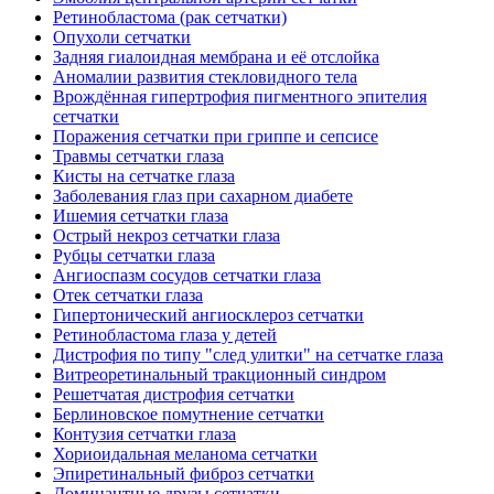
Ретинобластома (рак сетчатки)
Опухоли сетчатки
Задняя гиалоидная мембрана и её отслойка
Аномалии развития стекловидного тела
Врождённая гипертрофия пигментного эпителия
сетчатки
Поражения сетчатки при гриппе и сепсисе
Травмы сетчатки глаза
Кисты на сетчатке глаза
Заболевания глаз при сахарном диабете
Ишемия сетчатки глаза
Острый некроз сетчатки глаза
Рубцы сетчатки глаза
Ангиоспазм сосудов сетчатки глаза
Отек сетчатки глаза
Гипертонический ангиосклероз сетчатки
Ретинобластома глаза у детей
Дистрофия по типу "след улитки" на сетчатке глаза
Витреоретинальный тракционный синдром
Решетчатая дистрофия сетчатки
Берлиновское помутнение сетчатки
Контузия сетчатки глаза
Хориоидальная меланома сетчатки
Эпиретинальный фиброз сетчатки
Доминантные друзы сетчатки