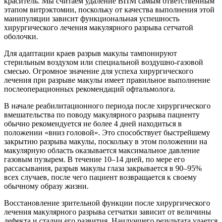
краситель. Мы считаем удаление ВПМ самым ответственным
этапом витрэктомии, поскольку от качества выполнения этой
манипуляции зависит функциональная успешность
хирургического лечения макулярного разрыва сетчатой
оболочки.
Для адаптации краев разрыв макулы тампонируют
стерильным воздухом или специальной воздушно-газовой
смесью. Огромное значение для успеха хирургического
лечения при разрыве макулы имеет правильное выполнение
послеоперационных рекомендаций офтальмолога.
В начале реабилитационного периода после хирургического
вмешательства по поводу макулярного разрыва пациенту
обычно рекомендуется не более 4 дней находиться в
положении «вниз головой». Это способствует быстрейшему
закрытию разрыва макулы, поскольку в этом положении на
макулярную область оказывается максимальное давление
газовым пузырем. В течение 10–14 дней, по мере его
рассасывания, разрыв макулы глаза закрывается в 90–95%
всех случаев, после чего пациент возвращается к своему
обычному образу жизни.
Восстановление зрительной функции после хирургического
лечения макулярного разрыва сетчатки зависит от величины
дефекта и стадии его развития. Наилучшего результата удается