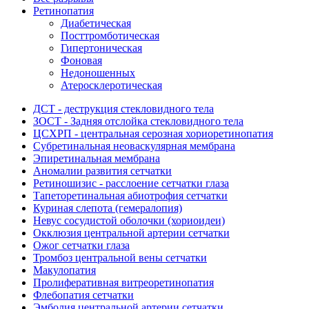
Ретинопатия
Диабетическая
Посттромботическая
Гипертоническая
Фоновая
Недоношенных
Атеросклеротическая
ДСТ - деструкция стекловидного тела
ЗОСТ - Задняя отслойка стекловидного тела
ЦСХРП - центральная серозная хориоретинопатия
Субретинальная неоваскулярная мембрана
Эпиретинальная мембрана
Аномалии развития сетчатки
Ретиношизис - расслоение сетчатки глаза
Тапеторетинальная абиотрофия сетчатки
Куриная слепота (гемералопия)
Невус сосудистой оболочки (хориоидеи)
Окклюзия центральной артерии сетчатки
Ожог сетчатки глаза
Тромбоз центральной вены сетчатки
Макулопатия
Пролиферативная витреоретинопатия
Флебопатия сетчатки
Эмболия центральной артерии сетчатки