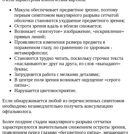
Макула обеспечивает предметное зрение, поэтому
первым симптомом макулярного разрыва сетчатой
оболочки становится ухудшение предметного зрения;
Острота зрения вдаль и вблизи снижается;
Возникает «изогнутое» изображение, «искривление»
прямых линий;
Проявляются изменения размера предмета в
пораженном глазу, по сравнению со здоровым -
метаморфопсии;
Становится трудно читать, поскольку строчки текста
«наслаиваются» друг на друга, из слов «выпадают»
буквы;
Затрудняется работа с мелкими деталями;
В центре поля зрения возникает ощущение «серого
пятна»;
Нарушается цветовосприятие.
Если обнаруживается любой из перечисленных симптомов
необходимо незамедлительно получить консультацию
офтальмолога.
Более поздние стадии макулярного разрыва сетчатки
характеризуются значительным снижением остроты зрения,
появлением перед глазами «бесцветного пятна», мешающего