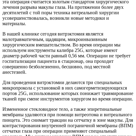
эта операция считается золотым стандартом хирургического
лечения разрыва макулы глаза. На протяжении более двух
десятилетий с той поры техника витреальной хирургии
усовершенствовалась, возникли новые методики и
материалы.
В нашей клинике сегодня витрэктомия является
малотравматичным, щадящим, микроинвазивным
хирургическим вмешательством. Во время операции мы
используем инструменты калибра 25G, которые имеют
диаметр рабочей части равный 0,56 мм. Операции не требует
госпитализации пациента в стационар, она проходит
совершенно безболезненно, бесшовно, под местной
анестезией.
Для проведения витрэктомии делаются три специальных
микропрокола с установкой в них самогерметизирующихся
портов 25G, использование которых понижает травмирование
тканей при смене инструментов хирургом во время операции.
Измененное стекловидное тело, а также эпиретинальные
мембраны удаляются при помощи витреотома и витреального
пинцета. Это снимает тракции на сетчатку в зоне макулы. Для
контрастирования внутренней пограничной мембраны (ВПМ)
сетчатки глаза при операции применяют специальный