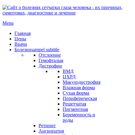
Menu
Главная
Цены
Врачи
Болезни
sampel subtitle
Отслоение
Гемофтальм
Дистрофии
ВМД
ЦХРД
Макулодистрофия
Влажная форма
Сухая форма
Периферическая
Решетчатая
Пигментная
Беременность и
роды
Ретинит
Ангиопатия