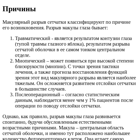
Причины
Макулярный разрыв сетчатки классифицируют по причине
его возникновения. Разрыв макулы глаза бывает:
Травматический - является результатом контузии глаза
(тупой травмы глазного яблока), результатом разрыва
сетчатой оболочки в ее самом тонком центральном
отделе.
Миопический – может появиться при высокой степени
близорукости (миопии). С точки зрения тактики
лечения, а также прогноза восстановления функций
зрения этот вид макулярного разрыва является наиболее
тяжелым. Он осложняется развитием отслойки сетчатки
в большинстве случаев.
Послеоперационный – согласно статистическим
данным, наблюдается менее чем у 1% пациентов после
операции по поводу отслойки сетчатки.
Однако, как правило, разрыв макулы глаза развивается
спонтанно, будучи обусловленным естественными
возрастными причинами. Макула – центральная область
сетчатой оболочки, и именно тут расположено наибольшее
количество фоторецепторных клеток. Она играет самую