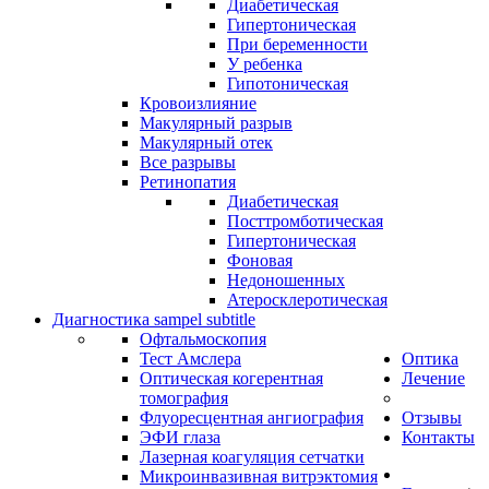
Диабетическая
Гипертоническая
При беременности
У ребенка
Гипотоническая
Кровоизлияние
Макулярный разрыв
Макулярный отек
Все разрывы
Ретинопатия
Диабетическая
Посттромботическая
Гипертоническая
Фоновая
Недоношенных
Атеросклеротическая
Диагностика
sampel subtitle
Офтальмоскопия
Тест Амслера
Оптика
Оптическая когерентная
Лечение
томография
Флуоресцентная ангиография
Отзывы
ЭФИ глаза
Контакты
Лазерная коагуляция сетчатки
Микроинвазивная витрэктомия