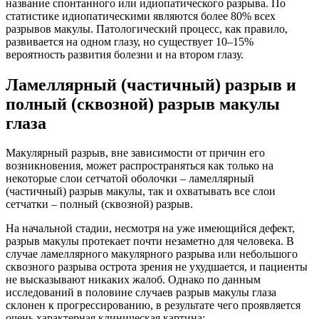
название спонтанного или идиопатического разрыва. По
статистике идиопатическими являются более 80% всех
разрывов макулы. Патологический процесс, как правило,
развивается на одном глазу, но существует 10–15%
вероятность развития болезни и на втором глазу.
Ламеллярный (частичный) разрыв и
полный (сквозной) разрыв макулы
глаза
Макулярный разрыв, вне зависимости от причин его
возникновения, может распространяться как только на
некоторые слои сетчатой оболочки – ламеллярный
(частичный) разрыв макулы, так и охватывать все слои
сетчатки – полный (сквозной) разрыв.
На начальной стадии, несмотря на уже имеющийся дефект,
разрыв макулы протекает почти незаметно для человека. В
случае ламеллярного макулярного разрыва или небольшого
сквозного разрыва острота зрения не ухудшается, и пациенты
не высказывают никаких жалоб. Однако по данным
исследований в половине случаев разрыв макулы глаза
склонен к прогрессированию, в результате чего проявляется
очень характерная клиническая картина: