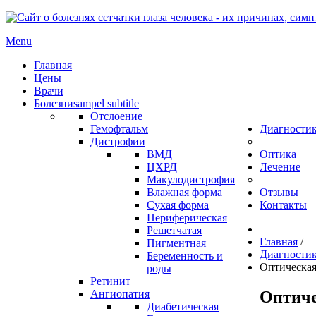
Menu
Главная
Цены
Врачи
Болезни
sampel subtitle
Отслоение
Гемофтальм
Диагности
Дистрофии
ВМД
Оптика
ЦХРД
Лечение
Макулодистрофия
Влажная форма
Отзывы
Сухая форма
Контакты
Периферическая
Решетчатая
Главная
/
Пигментная
Диагности
Беременность и
Оптическая
роды
Ретинит
Оптиче
Ангиопатия
Диабетическая