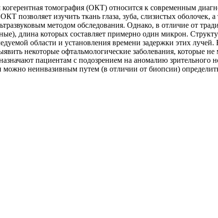
 когерентная томография (ОКТ) относится к современным диаг
 ОКТ позволяет изучить ткань глаза, зуба, слизистых оболочек, 
льтразвуковым методом обследования. Однако, в отличие от тра
ные), длина которых составляет примерно один микрон. Структу
ледуемой области и установления времени задержки этих лучей.
ыявить некоторые офтальмологические заболевания, которые не
назначают пациентам с подозрением на аномалию зрительного не
 можно неинвазивным путем (в отличии от биопсии) определить