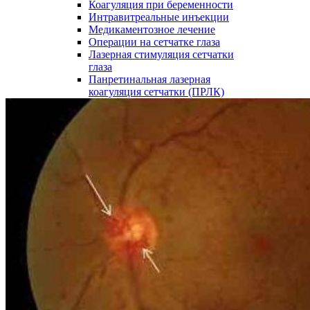
Коагуляция при беременности
Интравитреальные инъекции
Медикаментозное лечение
Операции на сетчатке глаза
Лазерная стимуляция сетчатки
глаза
Панретинальная лазерная
коагуляция сетчатки (ПРЛК)