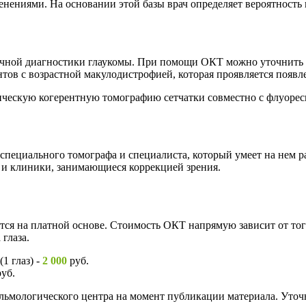
енениями. На основании этой базы врач определяет вероятность
чной диагностики глаукомы. При помощи ОКТ можно уточнить с
тов с возрастной макулодистрофией, которая проявляется появле
ическую когерентную томографию сетчатки совместно с флуоре
 специального томографа и специалиста, который умеет на нем 
и клиники, занимающиеся коррекцией зрения.
ся на платной основе. Стоимость ОКТ напрямую зависит от того
глаза.
1 глаз) -
2 000
руб.
уб.
ьмологического центра на момент публикации материала. Уточн