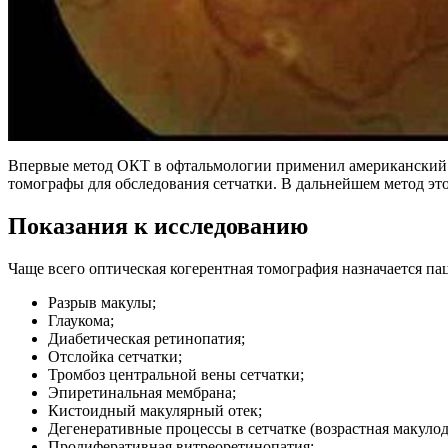
Впервые метод ОКТ в офтальмологии применил американский в
томографы для обследования сетчатки. В дальнейшем метод это
Показания к исследованию
Чаще всего оптическая когерентная томография назначается па
Разрыв макулы;
Глаукома;
Диабетическая ретинопатия;
Отслойка сетчатки;
Тромбоз центральной вены сетчатки;
Эпиретинальная мембрана;
Кистоидный макулярный отек;
Дегенеративные процессы в сетчатке (возрастная макуло
Пролиферативная витреоретинопатия;