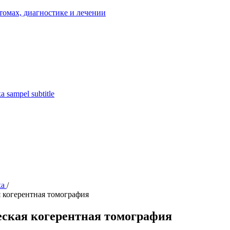
ка
sampel subtitle
ка
/
 когерентная томография
ская когерентная томография