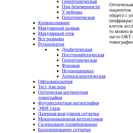
Гипертоническая
Оптическая
При беременности
пациентов.
У ребенка
общего с у
Гипотоническая
(инфракрас
Кровоизлияние
клеток исс
Макулярный разрыв
то можно в
Макулярный отек
часто ОКТ 
Все разрывы
томографии
Ретинопатия
Диабетическая
Посттромботическая
Гипертоническая
Фоновая
Недоношенных
Атеросклеротическая
Офтальмоскопия
Тест Амслера
Оптическая когерентная
томография
Флуоресцентная ангиография
ЭФИ глаза
Лазерная коагуляция сетчатки
Микроинвазивная витрэктомия
Склеральное пломбирование
Баллонирование сетчатки