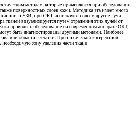
ностическим методам, которые применяются при обследовании
а также поверхностных слоев кожи. Методика эта имеет много
диционного УЗИ, при ОКТ используют совсем другие лучи
ра тканей визуализируется путем отражения этих лучей от
 Если проводить обследование на современном аппарате ОКТ,
 могут быть диагностированы другими методами. Наиболее
рва или области сетчатки. При оптической когерентной
 необходимую зону удаления части ткани.