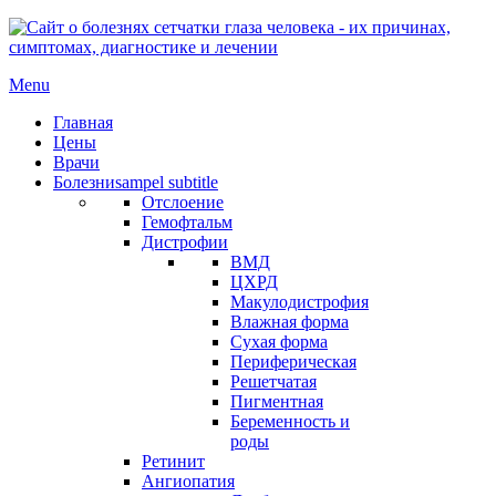
Menu
Главная
Цены
Врачи
Болезни
sampel subtitle
Отслоение
Гемофтальм
Дистрофии
ВМД
ЦХРД
Макулодистрофия
Влажная форма
Сухая форма
Периферическая
Решетчатая
Пигментная
Беременность и
роды
Ретинит
Ангиопатия