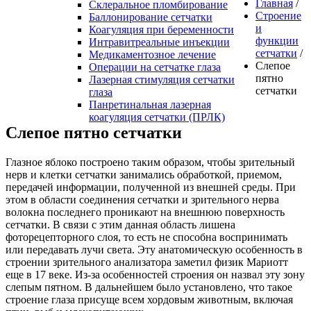
Главная
/
Склеральное пломбирование
Строение
Баллонирование сетчатки
и
Коагуляция при беременности
функции
Интравитреальные инъекции
сетчатки
/
Медикаментозное лечение
Слепое
Операции на сетчатке глаза
пятно
Лазерная стимуляция сетчатки
сетчатки
глаза
Панретинальная лазерная
коагуляция сетчатки (ПРЛК)
Слепое пятно сетчатки
Глазное яблоко построено таким образом, чтобы зрительный
нерв и клетки сетчатки занимались обработкой, приемом,
передачей информации, полученной из внешней среды. При
этом в области соединения сетчатки и зрительного нерва
волокна последнего проникают на внешнюю поверхность
сетчатки. В связи с этим данная область лишена
фоторецепторного слоя, то есть не способна воспринимать
или передавать лучи света. Эту анатомическую особенность в
строении зрительного анализатора заметил физик Мариотт
еще в 17 веке. Из-за особенностей строения он назвал эту зону
слепым пятном. В дальнейшем было установлено, что такое
строение глаза присуще всем хордовым животным, включая