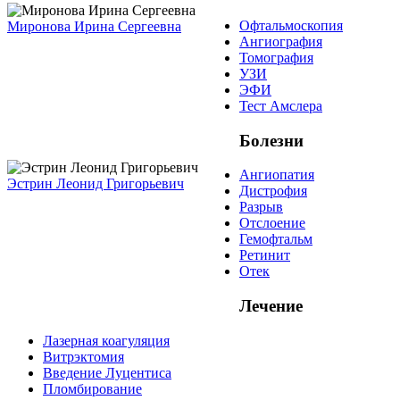
Офтальмоскопия
Миронова Ирина Сергеевна
Ангиография
Томография
УЗИ
ЭФИ
Тест Амслера
Болезни
Ангиопатия
Эстрин Леонид Григорьевич
Дистрофия
Разрыв
Отслоение
Гемофтальм
Ретинит
Отек
Лечение
Лазерная коагуляция
Витрэктомия
Введение Луцентиса
Пломбирование