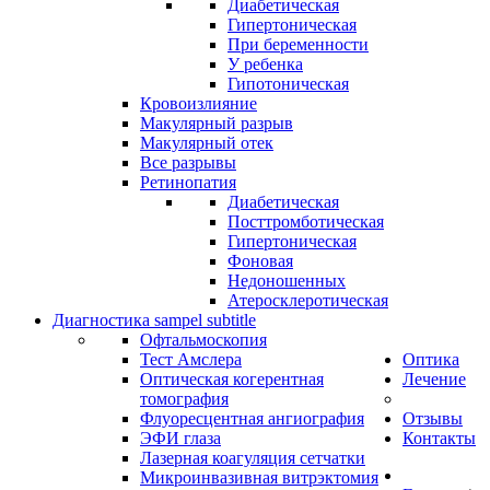
Диабетическая
Гипертоническая
При беременности
У ребенка
Гипотоническая
Кровоизлияние
Макулярный разрыв
Макулярный отек
Все разрывы
Ретинопатия
Диабетическая
Посттромботическая
Гипертоническая
Фоновая
Недоношенных
Атеросклеротическая
Диагностика
sampel subtitle
Офтальмоскопия
Тест Амслера
Оптика
Оптическая когерентная
Лечение
томография
Флуоресцентная ангиография
Отзывы
ЭФИ глаза
Контакты
Лазерная коагуляция сетчатки
Микроинвазивная витрэктомия